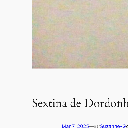
Sextina de Dordon
Mar 7, 2025
—
Suzanne-G
par