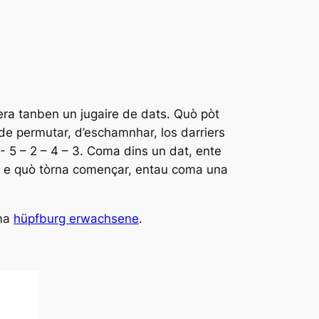
 era tanben un jugaire de dats. Quò pòt
de permutar, d’eschamnhar, los darriers
- 5 – 2 – 4 – 3. Coma dins un dat, ente
a, e quò tòrna començar, entau coma una
ema
hüpfburg erwachsene
.