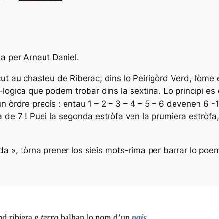
a per Arnaut Daniel.
ut au chasteu de Riberac, dins lo Peirigòrd Verd, l’òme
ogica que podem trobar dins la sextina. Lo principi es 
 òrdre precís : entau 1 – 2 – 3 – 4 – 5 – 6 devenen 6 -1
a de 7 ! Puei la segonda estròfa ven la prumiera estròf
rnada », tòrna prener los sieis mots-rima per barrar lo po